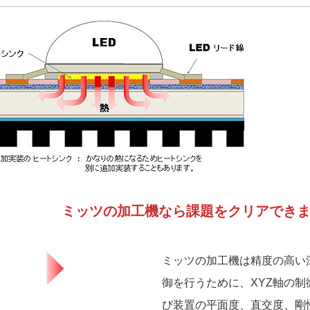
ミッツの加工機なら課題をクリアでき
ミッツの加工機は精度の高い
御を行うために、XYZ軸の制
び装置の平面度、直交度、剛