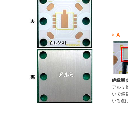
A
絶縁層
アルミ
いで銅
いる点