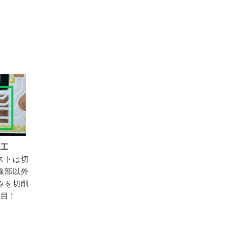
加工
ストは切
線部以外
みを切削
注目！