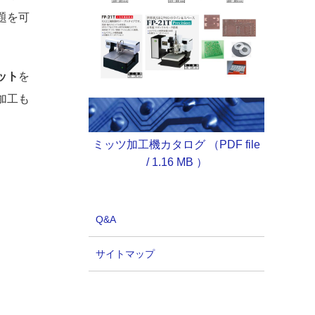
題を可
ット
を
加工も
ミッツ加工機カタログ （PDF file
/ 1.16 MB ）
Q&A
サイトマップ