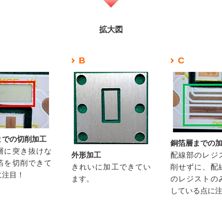
拡大図
B
C
までの切削加工
銅箔層までの
層に突き抜けな
外形加工
配線部のレジ
箔を切削できて
きれいに加工できてい
削せずに、配
に注目！
ます。
のレジストの
している点に